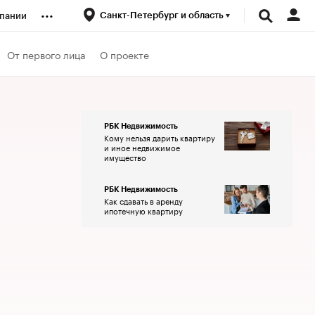
...
Санкт-Петербург и область
пании
ренды
От первого лица
О проекте
луб
РБК Недвижимость
Кому нельзя дарить квартиру
ансы
и иное недвижимое
имущество
РБК Недвижимость
Как сдавать в аренду
ипотечную квартиру