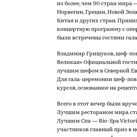
из более, чем 90 стран мира
Норвегии, Греции, Новой Зел
Китая и других стран. Прин
концертную программу с оп
были встречены гостями гал
Владимир Гришуков, шеф-пов
Великая» Официальной гости
лучшим шефом в Северной Евро
Для гала-церемонии шеф-пов
курсов, основанное на рецеп
Всего в этот вечер были вруч
Лучшим рестораном мира стал
Лучшим Спа — Bio-Spa Victori
участников главный приз в н