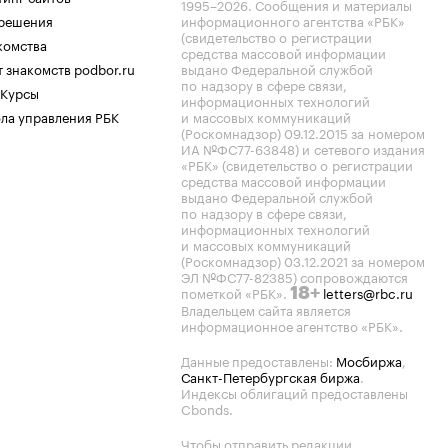
1995–2026
. Сообщения и материалы
.решения
информационного агентства «РБК»
(свидетельство о регистрации
комства
средства массовой информации
 знакомств podbor.ru
выдано Федеральной службой
по надзору в сфере связи,
 Курсы
информационных технологий
ла управления РБК
и массовых коммуникаций
(Роскомнадзор) 09.12.2015 за номером
ИА №ФС77-63848) и сетевого издания
«РБК» (свидетельство о регистрации
средства массовой информации
выдано Федеральной службой
по надзору в сфере связи,
информационных технологий
и массовых коммуникаций
(Роскомнадзор) 03.12.2021 за номером
ЭЛ №ФС77-82385) сопровождаются
пометкой «РБК».
letters@rbc.ru
18+
Владельцем сайта является
информационное агентство «РБК».
Данные предоставлены:
Мосбиржа
,
Санкт-Петербургская биржа
.
Индексы облигаций предоставлены
Cbonds.
Чтобы отправить редакции