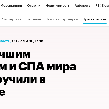
Мероприятия
Отрасли
Недвижимость
Autonews
РБК Ком
а управления РБК
РБК Образование
РБК Курсы
РБК Life
Т
Экспертиза
Решение
Новости партнеров
Пресс-релизы
Город
Стиль
Крипто
РБК Бизнес-среда
Дискуссионный к
Франшизы
Газета
Спецпроекты СПб
Конференции СПб
бласть
,
09 июл 2019, 17:45
Политика
Экономика
Бизнес
Технологии и медиа
Фин
учшим
м и СПА мира
ручили в
е