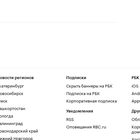
овости регионов
Подписки
РБК
катеринбург
Скрыть баннеры на РБК
iOS
овосибирск
Подписка на РБК
And
мск
Корпоративная подписка
AppG
ашкортостан
Уведомления
Дру
ологда
RSS
Обл
алининград
Оповещения RBC.ru
Кор
раснодарский край
дом
ижний Новгород
Хос