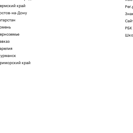
ермский край
Рег
остов-на-Дону
Зна
атарстан
Сайт
юмень
РБК
ерноземье
Шко
авказ
арелия
урманск
риморский край