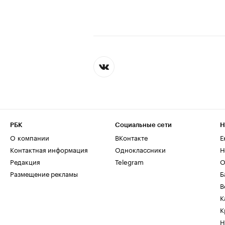
РБК
Социальные сети
Н
О компании
ВКонтакте
Е
Контактная информация
Одноклассники
Н
Редакция
Telegram
О
Размещение рекламы
Б
В
К
К
Н