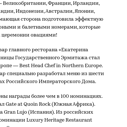
 — Великобритании, Франции, Ирландии,
андии, Индонезии, Австралии, Японии,
имающая сторона подготовила эффектную
ерными и балетными номерами, которые
а церемонии овациями!
ар главного ресторана «Екатерина
ницы Государственного Эрмитажа стал
пе — Best Head Chef in Northern Europe.
ар специально разработал меню из шести
тах Российского Императорского Дома.
ены награды более чем в 100 номинациях.
 Gate at Quoin Rock (Южная Африка).
a Gran Lujo (Испания). Из российских
оминации Luxury Heritage Restaurant