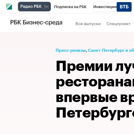
Подписка на РБК
Инвестиции
Телеканал
РБК Вино
Спорт
Школ
Все выпуски
Спецпроект
Визионеры
Национальные проекты
Исследования
Кредитные рейтинги
Пресс-релизы
⁠,
Санкт-Петербург и о
Спецпроекты
Проверка контрагентов
Премии л
Рынок наличной валюты
ресторана
впервые в
Петербург