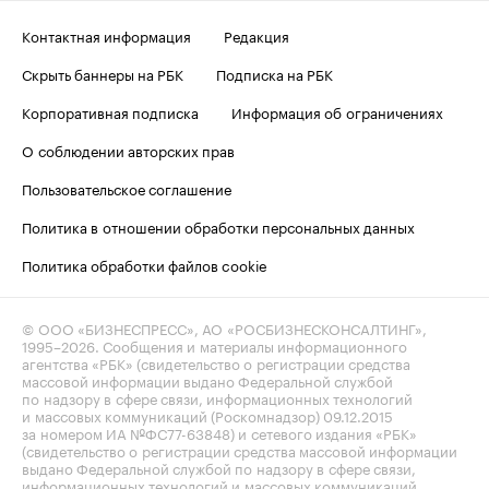
Контактная информация
Редакция
Скрыть баннеры на РБК
Подписка на РБК
Корпоративная подписка
Информация об ограничениях
О соблюдении авторских прав
Пользовательское соглашение
Политика в отношении обработки персональных данных
Политика обработки файлов cookie
© ООО «БИЗНЕСПРЕСС», АО «РОСБИЗНЕСКОНСАЛТИНГ»,
1995–2026
. Сообщения и материалы информационного
агентства «РБК» (свидетельство о регистрации средства
массовой информации выдано Федеральной службой
по надзору в сфере связи, информационных технологий
и массовых коммуникаций (Роскомнадзор) 09.12.2015
за номером ИА №ФС77-63848) и сетевого издания «РБК»
(свидетельство о регистрации средства массовой информации
выдано Федеральной службой по надзору в сфере связи,
информационных технологий и массовых коммуникаций