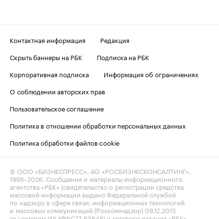
Контактная информация
Редакция
Скрыть баннеры на РБК
Подписка на РБК
Корпоративная подписка
Информация об ограничениях
О соблюдении авторских прав
Пользовательское соглашение
Политика в отношении обработки персональных данных
Политика обработки файлов cookie
© ООО «БИЗНЕСПРЕСС», АО «РОСБИЗНЕСКОНСАЛТИНГ»,
1995–2026
. Сообщения и материалы информационного
агентства «РБК» (свидетельство о регистрации средства
массовой информации выдано Федеральной службой
по надзору в сфере связи, информационных технологий
и массовых коммуникаций (Роскомнадзор) 09.12.2015
за номером ИА №ФС77-63848) и сетевого издания «РБК»