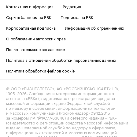
Контактная информация
Редакция
Скрыть баннеры на РБК
Подписка на РБК
Корпоративная подписка
Информация об ограничениях
О соблюдении авторских прав
Пользовательское соглашение
Политика в отношении обработки персональных данных
Политика обработки файлов cookie
© ООО «БИЗНЕСПРЕСС», АО «РОСБИЗНЕСКОНСАЛТИНГ»,
1995–2026
. Сообщения и материалы информационного
агентства «РБК» (свидетельство о регистрации средства
массовой информации выдано Федеральной службой
по надзору в сфере связи, информационных технологий
и массовых коммуникаций (Роскомнадзор) 09.12.2015
за номером ИА №ФС77-63848) и сетевого издания «РБК»
(свидетельство о регистрации средства массовой информации
выдано Федеральной службой по надзору в сфере связи,
информационных технологий и массовых коммуникаций