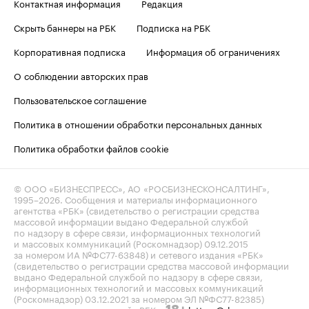
Контактная информация
Редакция
Скрыть баннеры на РБК
Подписка на РБК
Корпоративная подписка
Информация об ограничениях
О соблюдении авторских прав
Пользовательское соглашение
Политика в отношении обработки персональных данных
Политика обработки файлов cookie
© ООО «БИЗНЕСПРЕСС», АО «РОСБИЗНЕСКОНСАЛТИНГ»,
1995–2026
. Сообщения и материалы информационного
агентства «РБК» (свидетельство о регистрации средства
массовой информации выдано Федеральной службой
по надзору в сфере связи, информационных технологий
и массовых коммуникаций (Роскомнадзор) 09.12.2015
за номером ИА №ФС77-63848) и сетевого издания «РБК»
(свидетельство о регистрации средства массовой информации
выдано Федеральной службой по надзору в сфере связи,
информационных технологий и массовых коммуникаций
(Роскомнадзор) 03.12.2021 за номером ЭЛ №ФС77-82385)