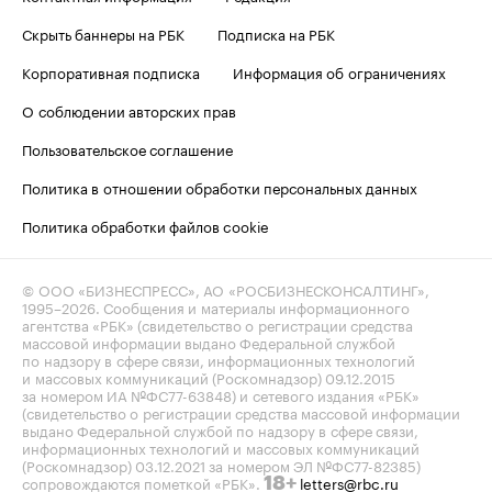
Скрыть баннеры на РБК
Подписка на РБК
Корпоративная подписка
Информация об ограничениях
О соблюдении авторских прав
Пользовательское соглашение
Политика в отношении обработки персональных данных
Политика обработки файлов cookie
© ООО «БИЗНЕСПРЕСС», АО «РОСБИЗНЕСКОНСАЛТИНГ»,
1995–2026
. Сообщения и материалы информационного
агентства «РБК» (свидетельство о регистрации средства
массовой информации выдано Федеральной службой
по надзору в сфере связи, информационных технологий
и массовых коммуникаций (Роскомнадзор) 09.12.2015
за номером ИА №ФС77-63848) и сетевого издания «РБК»
(свидетельство о регистрации средства массовой информации
выдано Федеральной службой по надзору в сфере связи,
информационных технологий и массовых коммуникаций
(Роскомнадзор) 03.12.2021 за номером ЭЛ №ФС77-82385)
сопровождаются пометкой «РБК».
letters@rbc.ru
18+