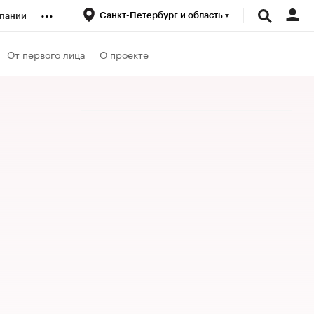
...
Санкт-Петербург и область
пании
ренды
От первого лица
О проекте
луб
ансы