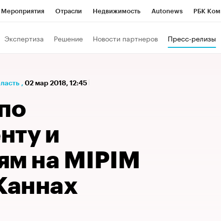
Мероприятия
Отрасли
Недвижимость
Autonews
РБК Ком
а управления РБК
РБК Образование
РБК Курсы
РБК Life
Т
Экспертиза
Решение
Новости партнеров
Пресс-релизы
Город
Стиль
Крипто
РБК Бизнес-среда
Дискуссионный к
Франшизы
Газета
Спецпроекты СПб
Конференции СПб
бласть
,
02 мар 2018, 12:45
Политика
Экономика
Бизнес
Технологии и медиа
Фин
по
нту и
ям на MIPIM
Каннах