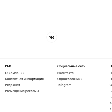
РБК
Социальные сети
Н
О компании
ВКонтакте
Е
Контактная информация
Одноклассники
Н
Редакция
Telegram
О
Размещение рекламы
Б
В
К
К