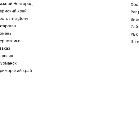
ижний Новгород
Хос
ермский край
Рег
остов-на-Дону
Зна
атарстан
Сайт
юмень
РБК
ерноземье
Шко
авказ
арелия
урманск
риморский край