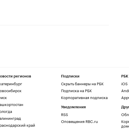
овости регионов
Подписки
РБК
катеринбург
Скрыть баннеры на РБК
iOS
овосибирск
Подписка на РБК
And
мск
Корпоративная подписка
AppG
ашкортостан
Уведомления
Дру
ологда
RSS
Обл
алининград
Оповещения RBC.ru
Кор
раснодарский край
дом