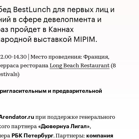
ед BestLunch для первых лиц и
ий в сфере девелопмента и
раз пройдет в Каннах
ародной выставкой MIPIM.
12.00-14.30 | Место проведения: Франция,
терраса ресторана
Long Beach Restaurant
(8
stivals)
пригласительным и предварительной
Arendator.ru
при поддержке генерального
«Дювернуа Лигал»
кого партнера
,
РБК Петербург
компания
нера
. Партнеры: