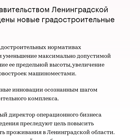
равительством Ленинградской
дены новые градостроительные
адостроительных нормативах
ли уменьшение максимально допустимой
ие ее предельной высоты, увеличение
новостроек машиноместами.
нные инновации осознанным шагом
ительного комплекса.
ный директор операционного бизнеса
едения преследуют цель повысить
ть проживания в Ленинградской области.