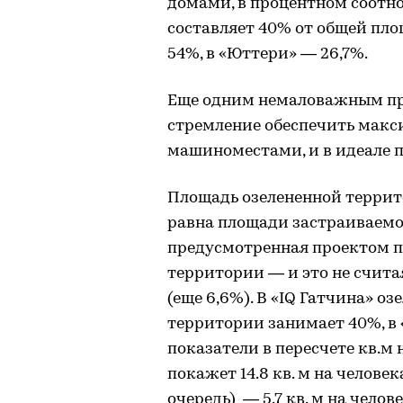
домами, в процентном соотно
составляет 40% от общей пло
54%, в «Юттери» — 26,7%.
Еще одним немаловажным п
стремление обеспечить макс
машиноместами, и в идеале п
Площадь озелененной террит
равна площади застраиваемой
предусмотренная проектом п
территории — и это не счита
(еще 6,6%). В «IQ Гатчина» о
территории занимает 40%, в 
показатели в пересчете кв.м 
покажет 14.8 кв. м на человек
очередь) — 5.7 кв. м на челове