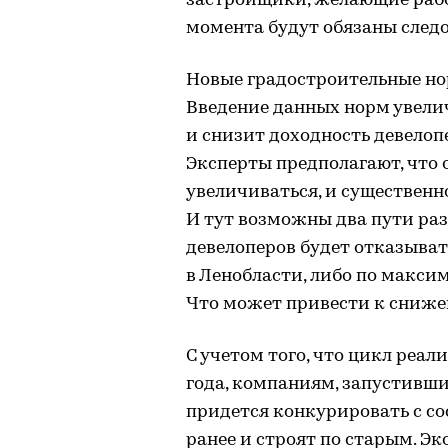
застройщики, желающие работ
момента будут обязаны след
Новые градостроительные но
Введение данных норм увели
и снизит доходность девелоп
Эксперты предполагают, что 
увеличиваться, и существенн
И тут возможны два пути раз
девелоперов будет отказыват
в Ленобласти, либо по макси
Что может привести к сниже
С учетом того, что цикл реал
года, компаниям, запустивш
придется конкурировать с со
ранее и строят по старым. Э