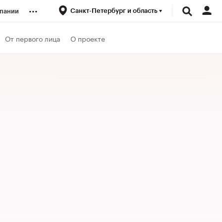
...
Санкт-Петербург и область
пании
ренды
От первого лица
О проекте
луб
ансы