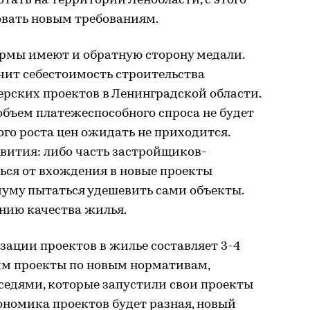
ать на территории Ленобласти, с этого
овать новым требованиям.
рмы имеют и обратную сторону медали.
чит себестоимость строительства
ерских проектов в Ленинградской области.
объем платежеспособного спроса не будет
ого роста цен ожидать не приходится.
вития: либо часть застройщиков-
ься от вхождения в новые проекты
муму пытаться удешевить сами объекты.
нию качества жилья.
изации проектов в жилье составляет 3-4
им проекты по новым нормативам,
седями, которые запустили свои проекты
кономика проектов будет разная, новый