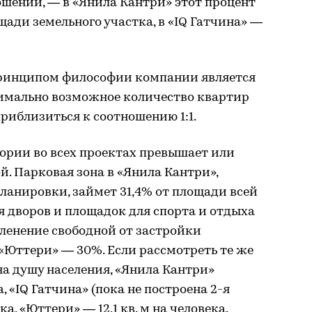
шении, — в «Янила Кантри» этот процент
щади земельного участка, в «IQ Гатчина» —
ринципом философии компании является
имально возможное количество квартир
риблизиться к соотношению 1:1.
ории во всех проектах превышает или
. Парковая зона в «Янила Кантри»,
ланировки, займет 31,4% от площади всей
я дворов и площадок для спорта и отдыха
зеленение свободной от застройки
«Юттери» — 30%. Если рассмотреть те же
на душу населения, «Янила Кантри»
а, «IQ Гатчина» (пока не построена 2-я
ка, «Юттери» — 12,1 кв. м на человека.