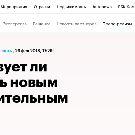
Мероприятия
Отрасли
Недвижимость
Autonews
РБК Ком
а управления РБК
РБК Образование
РБК Курсы
РБК Life
Т
Экспертиза
Решение
Новости партнеров
Пресс-релизы
Город
Стиль
Крипто
РБК Бизнес-среда
Дискуссионный к
Франшизы
Газета
Спецпроекты СПб
Конференции СПб
бласть
,
26 фев 2018, 17:29
Политика
Экономика
Бизнес
Технологии и медиа
Фин
ует ли
ь новым
ительным