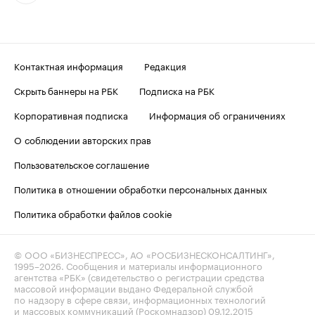
Контактная информация
Редакция
Скрыть баннеры на РБК
Подписка на РБК
Корпоративная подписка
Информация об ограничениях
О соблюдении авторских прав
Пользовательское соглашение
Политика в отношении обработки персональных данных
Политика обработки файлов cookie
© ООО «БИЗНЕСПРЕСС», АО «РОСБИЗНЕСКОНСАЛТИНГ»,
1995–2026
. Сообщения и материалы информационного
агентства «РБК» (свидетельство о регистрации средства
массовой информации выдано Федеральной службой
по надзору в сфере связи, информационных технологий
и массовых коммуникаций (Роскомнадзор) 09.12.2015