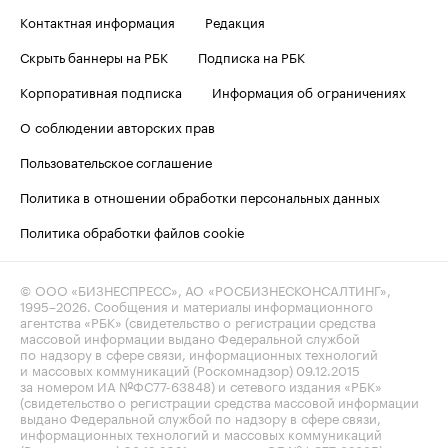
Контактная информация
Редакция
Скрыть баннеры на РБК
Подписка на РБК
Корпоративная подписка
Информация об ограничениях
О соблюдении авторских прав
Пользовательское соглашение
Политика в отношении обработки персональных данных
Политика обработки файлов cookie
© ООО «БИЗНЕСПРЕСС», АО «РОСБИЗНЕСКОНСАЛТИНГ»,
1995–2026
. Сообщения и материалы информационного
агентства «РБК» (свидетельство о регистрации средства
массовой информации выдано Федеральной службой
по надзору в сфере связи, информационных технологий
и массовых коммуникаций (Роскомнадзор) 09.12.2015
за номером ИА №ФС77-63848) и сетевого издания «РБК»
(свидетельство о регистрации средства массовой информации
выдано Федеральной службой по надзору в сфере связи,
информационных технологий и массовых коммуникаций