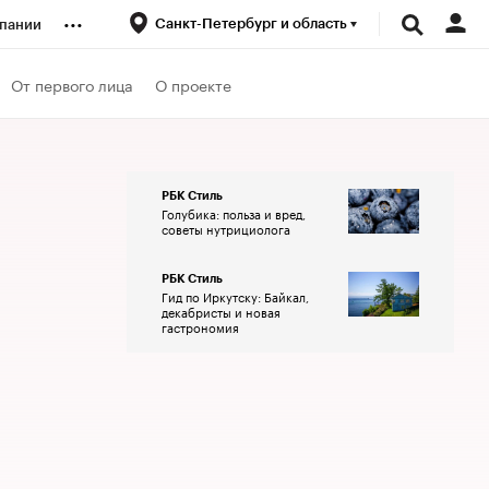
...
Санкт-Петербург и область
пании
ренды
От первого лица
О проекте
луб
РБК Стиль
Голубика: польза и вред,
ансы
советы нутрициолога
РБК Стиль
Гид по Иркутску: Байкал,
декабристы и новая
гастрономия