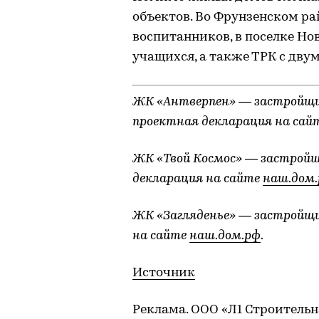
объектов. Во Фрунзенском ра
воспитанников, в поселке Нов
учащихся, а также ТРК с дву
ЖК «Антверпен» — застройщи
проектная декларация на сай
ЖК «Твой Космос» — застрой
декларация на сайте
наш.дом
ЖК «Загляденье» — застройщи
на сайте
наш.дом.рф
.
Источник
Реклама. ООО «Л1 Строительн