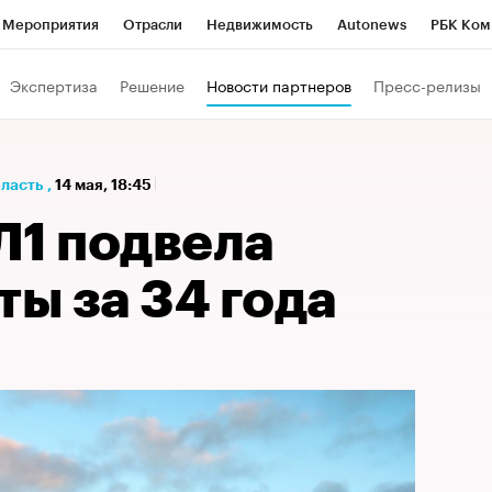
Мероприятия
Отрасли
Недвижимость
Autonews
РБК Ком
а управления РБК
РБК Образование
РБК Курсы
РБК Life
Т
Экспертиза
Решение
Новости партнеров
Пресс-релизы
Город
Стиль
Крипто
РБК Бизнес-среда
Дискуссионный к
Франшизы
Газета
Спецпроекты СПб
Конференции СПб
бласть
,
14 мая, 18:45
Политика
Экономика
Бизнес
Технологии и медиа
Фин
Л1 подвела
ты за 34 года