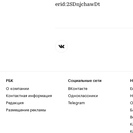
erid:2SDnjchawDt
РБК
Социальные сети
Н
О компании
ВКонтакте
Е
Контактная информация
Одноклассники
Н
Редакция
Telegram
О
Размещение рекламы
Б
В
К
К