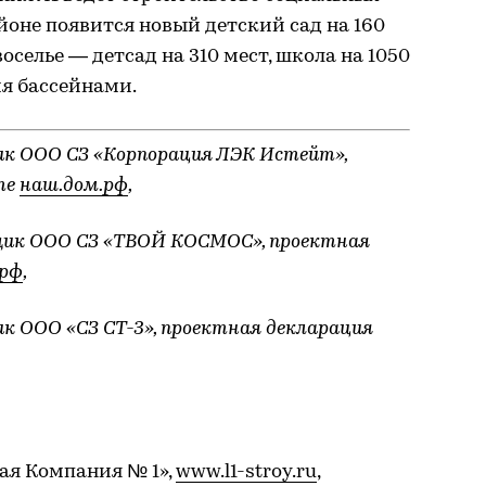
йоне появится новый детский сад на 160
оселье — детсад на 310 мест, школа на 1050
мя бассейнами.
к ООО СЗ «Корпорация ЛЭК Истейт»,
те
наш.дом.рф
,
щик ООО СЗ «ТВОЙ КОСМОС», проектная
.рф
,
к ООО «СЗ СТ-3», проектная декларация
ая Компания № 1»,
www.l1-stroy.ru
,