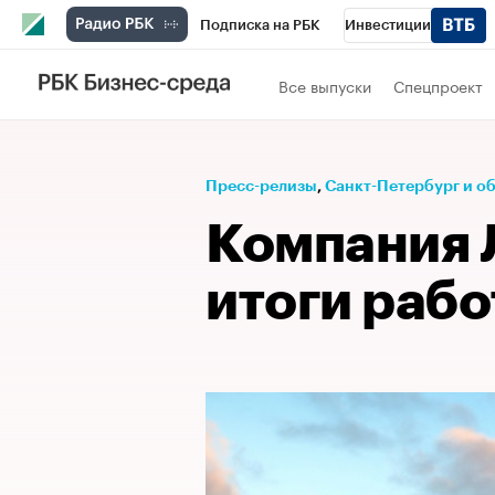
Подписка на РБК
Инвестиции
Телеканал
РБК Вино
Спорт
Школ
Все выпуски
Спецпроект
Визионеры
Национальные проекты
Исследования
Кредитные рейтинги
Пресс-релизы
⁠,
Санкт-Петербург и о
Спецпроекты
Проверка контрагентов
Компания 
Рынок наличной валюты
итоги рабо