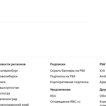
овости регионов
Подписки
РБК
катеринбург
Скрыть баннеры на РБК
iOS
овосибирск
Подписка на РБК
And
мск
Корпоративная подписка
AppG
ашкортостан
Уведомления
Дру
ологда
RSS
Обл
алининград
Оповещения RBC.ru
Кор
раснодарский край
дом