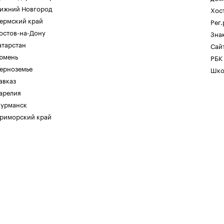
ижний Новгород
Хос
ермский край
Рег
остов-на-Дону
Зна
атарстан
Сайт
юмень
РБК
ерноземье
Шко
авказ
арелия
урманск
риморский край