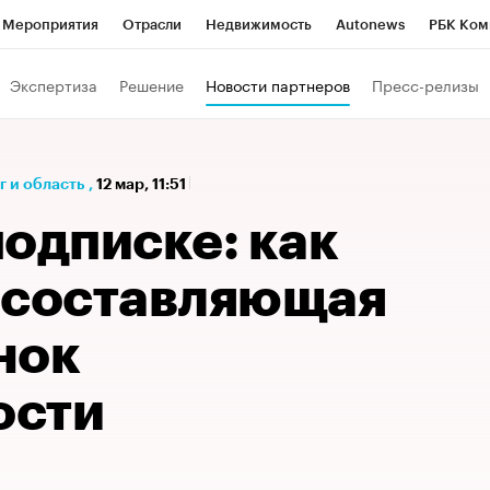
Мероприятия
Отрасли
Недвижимость
Autonews
РБК Ком
а управления РБК
РБК Образование
РБК Курсы
РБК Life
Т
Экспертиза
Решение
Новости партнеров
Пресс-релизы
Город
Стиль
Крипто
РБК Бизнес-среда
Дискуссионный к
Франшизы
Газета
Спецпроекты СПб
Конференции СПб
 и область
,
12 мар, 11:51
кономика
Бизнес
Технологии и медиа
Финансы
одписке: как
 составляющая
нок
ости