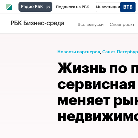
Подписка на РБК
Инвестиции
Телеканал
РБК Вино
Спорт
Школ
Все выпуски
Спецпроект
Визионеры
Национальные проекты
Исследования
Кредитные рейтинги
Новости партнеров
⁠,
Санкт-Петербург
Проверка контрагентов
Политика
Э
Жизнь по п
Рынок наличной валюты
сервисная
меняет ры
недвижим