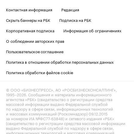
Контактная информация
Редакция
Скрыть баннеры на РБК
Подписка на РБК
Корпоративная подписка
Информация об ограничениях
О соблюдении авторских прав
Пользовательское соглашение
Политика в отношении обработки персональных данных
Политика обработки файлов cookie
© ООО «БИЗНЕСПРЕСС», АО «РОСБИЗНЕСКОНСАЛТИНГ»,
1995–2026
. Сообщения и материалы информационного
агентства «РБК» (свидетельство о регистрации средства
массовой информации выдано Федеральной службой
по надзору в сфере связи, информационных технологий
и массовых коммуникаций (Роскомнадзор) 09.12.2015
за номером ИА №ФС77-63848) и сетевого издания «РБК»
(свидетельство о регистрации средства массовой информации
выдано Федеральной службой по надзору в сфере связи,
информационных технологий и массовых коммуникаций