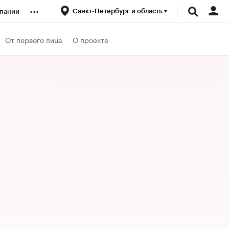
...
Санкт-Петербург и область
пании
ренды
От первого лица
О проекте
луб
ансы