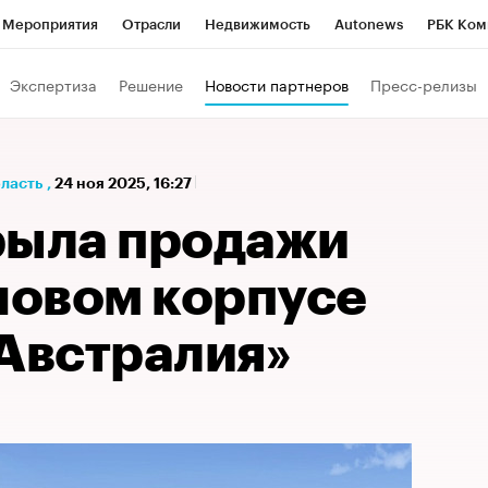
Мероприятия
Отрасли
Недвижимость
Autonews
РБК Ком
а управления РБК
РБК Образование
РБК Курсы
РБК Life
Т
Экспертиза
Решение
Новости партнеров
Пресс-релизы
Город
Стиль
Крипто
РБК Бизнес-среда
Дискуссионный к
Франшизы
Газета
Спецпроекты СПб
Конференции СПб
бласть
,
24 ноя 2025, 16:27
Политика
Экономика
Бизнес
Технологии и медиа
Фин
рыла продажи
новом корпусе
«Австралия»