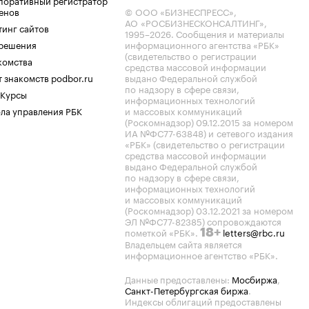
поративный регистратор
енов
© ООО «БИЗНЕСПРЕСС»,
АО «РОСБИЗНЕСКОНСАЛТИНГ»,
тинг сайтов
1995–2026
. Сообщения и материалы
.решения
информационного агентства «РБК»
(свидетельство о регистрации
комства
средства массовой информации
 знакомств podbor.ru
выдано Федеральной службой
по надзору в сфере связи,
 Курсы
информационных технологий
ла управления РБК
и массовых коммуникаций
(Роскомнадзор) 09.12.2015 за номером
ИА №ФС77-63848) и сетевого издания
«РБК» (свидетельство о регистрации
средства массовой информации
выдано Федеральной службой
по надзору в сфере связи,
информационных технологий
и массовых коммуникаций
(Роскомнадзор) 03.12.2021 за номером
ЭЛ №ФС77-82385) сопровождаются
пометкой «РБК».
letters@rbc.ru
18+
Владельцем сайта является
информационное агентство «РБК».
Данные предоставлены:
Мосбиржа
,
Санкт-Петербургская биржа
.
Индексы облигаций предоставлены