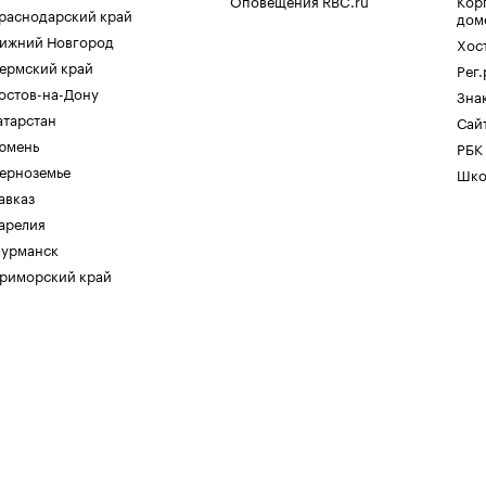
Оповещения RBC.ru
Кор
раснодарский край
дом
ижний Новгород
Хос
ермский край
Рег
остов-на-Дону
Зна
атарстан
Сайт
юмень
РБК
ерноземье
Шко
авказ
арелия
урманск
риморский край