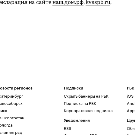
екларация на сайте
наш.дом.рф
,
kvsspb.ru
,
овости регионов
Подписки
РБК
катеринбург
Скрыть баннеры на РБК
iOS
овосибирск
Подписка на РБК
And
мск
Корпоративная подписка
AppG
ашкортостан
Уведомления
Дру
ологда
RSS
Обл
алининград