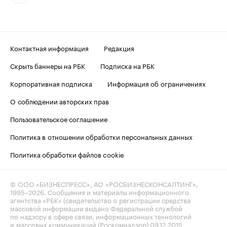
Контактная информация
Редакция
Скрыть баннеры на РБК
Подписка на РБК
Корпоративная подписка
Информация об ограничениях
О соблюдении авторских прав
Пользовательское соглашение
Политика в отношении обработки персональных данных
Политика обработки файлов cookie
© ООО «БИЗНЕСПРЕСС», АО «РОСБИЗНЕСКОНСАЛТИНГ»,
1995–2026
. Сообщения и материалы информационного
агентства «РБК» (свидетельство о регистрации средства
массовой информации выдано Федеральной службой
по надзору в сфере связи, информационных технологий
и массовых коммуникаций (Роскомнадзор) 09.12.2015