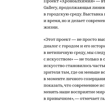
Проект «Хроноалхимия» — втор
Gallery, продолжающая лини
в городскую среду. Выставка
и время, но и делает соврем
жизни.
«Этот проект — не просто вы
диалог с городом и его исто
в нетипичную среду, мы сле
с искусством» — не только в 
искусство становилось часть
зрителя там, где он меньше вс
в моменте личного созерцания
показать, что современное ис
менять наше восприятие мир
в привычном», — отмечает г