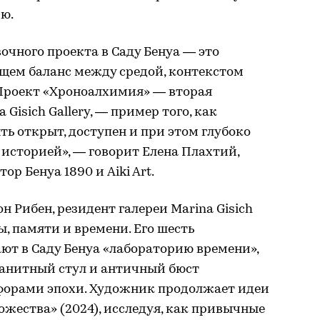
ю.
чного проекта в Саду Бенуа — это
ищем баланс между средой, контекстом
Проект «Хроноалхимия» — вторая
 Gisich Gallery, — пример того, как
ь открыт, доступен и при этом глубоко
 историей», — говорит Елена Плахтий,
р Бенуа 1890 и Aiki Art.
 Рибен, резидент галереи Marina Gisich
ы, памяти и времени. Его шесть
ют в Саду Бенуа «лабораторию времени»,
ранитный стул и античный бюст
афорами эпохи. Художник продолжает идеи
ожества» (2024), исследуя, как привычные