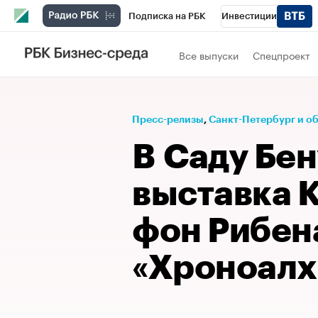
Подписка на РБК
Инвестиции
Телеканал
РБК Вино
Спорт
Школ
Все выпуски
Спецпроект
Визионеры
Национальные проекты
Исследования
Кредитные рейтинги
Пресс-релизы
⁠,
Санкт-Петербург и о
Спецпроекты
Проверка контрагентов
В Саду Бе
Рынок наличной валюты
выставка 
фон Рибен
«Хроноалх