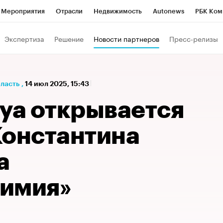
Мероприятия
Отрасли
Недвижимость
Autonews
РБК Ком
а управления РБК
РБК Образование
РБК Курсы
РБК Life
Т
Экспертиза
Решение
Новости партнеров
Пресс-релизы
Город
Стиль
Крипто
РБК Бизнес-среда
Дискуссионный к
Франшизы
Газета
Спецпроекты СПб
Конференции СПб
бласть
,
14 июл 2025, 15:43
Политика
Экономика
Бизнес
Технологии и медиа
Фин
нуа открывается
Константина
а
имия»