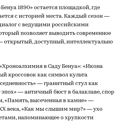
Бенуа 1890» остается площадкой, где
ается с историей места. Каждый сезон —
диалог с ведущими российскими
оторый позволяет выводить современное
 — открытый, доступный, интеллектуально
«Хроноалхимия в Саду Бенуа»: «Икона
й кроссовок как символ культа
вседневность» — гранитный стул как
 эпох» — античный бюст в балаклаве, спор
, «Память, высеченная в камне» —
XX века, «Как мы слышим мир?» — ухо
летами, напоминающее о хрупкости