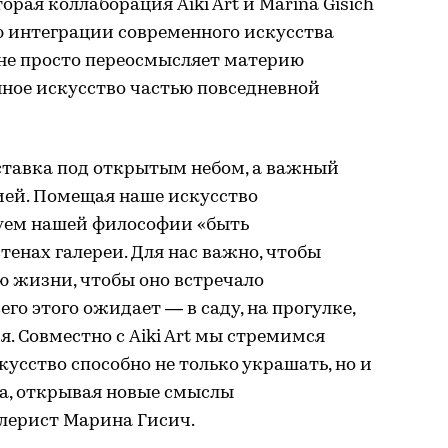
ая коллаборация Aiki Art и Marina Gisich
ю интеграции современного искусства
 не просто переосмысляет материю
енное искусство частью повседневной
ставка под открытым небом, а важный
рией. Помещая наше искусство
дуем нашей философии «быть
стенах галереи. Для нас важно, чтобы
ю жизни, чтобы оно встречало
его этого ожидает — в саду, на прогулке,
. Совместно с Aiki Art мы стремимся
кусство способно не только украшать, но и
а, открывая новые смыслы
алерист Марина Гисич.