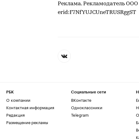
Реклама. Рекламодатель ООО
erid:F7NfYUJCUneTRUSRggST
РБК
Социальные сети
Н
О компании
ВКонтакте
Е
Контактная информация
Одноклассники
Н
Редакция
Telegram
О
Размещение рекламы
Б
В
К