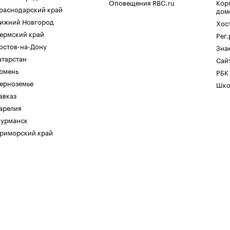
Оповещения RBC.ru
Кор
раснодарский край
дом
ижний Новгород
Хос
ермский край
Рег
остов-на-Дону
Зна
атарстан
Сайт
юмень
РБК
ерноземье
Шко
авказ
арелия
урманск
риморский край