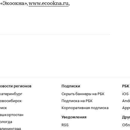
 «Экоокна»,
www.ecookna.ru
,
овости регионов
Подписки
РБК
катеринбург
Скрыть баннеры на РБК
iOS
овосибирск
Подписка на РБК
And
мск
Корпоративная подписка
AppG
ашкортостан
Уведомления
Дру
ологда
RSS
Обл
алининград