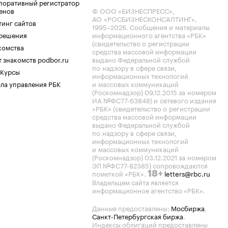
поративный регистратор
енов
© ООО «БИЗНЕСПРЕСС»,
АО «РОСБИЗНЕСКОНСАЛТИНГ»,
тинг сайтов
1995–2026
. Сообщения и материалы
.решения
информационного агентства «РБК»
(свидетельство о регистрации
комства
средства массовой информации
 знакомств podbor.ru
выдано Федеральной службой
по надзору в сфере связи,
 Курсы
информационных технологий
ла управления РБК
и массовых коммуникаций
(Роскомнадзор) 09.12.2015 за номером
ИА №ФС77-63848) и сетевого издания
«РБК» (свидетельство о регистрации
средства массовой информации
выдано Федеральной службой
по надзору в сфере связи,
информационных технологий
и массовых коммуникаций
(Роскомнадзор) 03.12.2021 за номером
ЭЛ №ФС77-82385) сопровождаются
пометкой «РБК».
letters@rbc.ru
18+
Владельцем сайта является
информационное агентство «РБК».
Данные предоставлены:
Мосбиржа
,
Санкт-Петербургская биржа
.
Индексы облигаций предоставлены