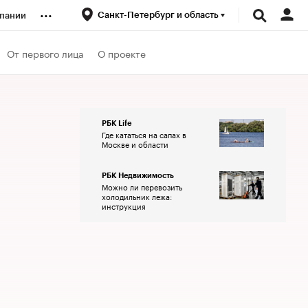
...
Санкт-Петербург и область
пании
ренды
От первого лица
О проекте
луб
РБК Life
Где кататься на сапах в
ансы
Москве и области
РБК Недвижимость
Можно ли перевозить
холодильник лежа:
инструкция