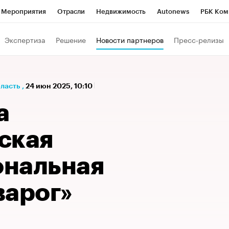
Мероприятия
Отрасли
Недвижимость
Autonews
РБК Ком
а управления РБК
РБК Образование
РБК Курсы
РБК Life
Т
Экспертиза
Решение
Новости партнеров
Пресс-релизы
Город
Стиль
Крипто
РБК Бизнес-среда
Дискуссионный к
Франшизы
Газета
Спецпроекты СПб
Конференции СПб
бласть
,
24 июн 2025, 10:10
Политика
Экономика
Бизнес
Технологии и медиа
Фин
а
ская
нальная
варог»