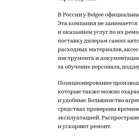
В России у Belgee официаль
Эта компания не занимаетс
и оказанием услуг по их рем
поставку дилерам самих авт
расходных материалов, аксес
инструмента и документации
за обучение персонала, подд
Позиционирование производи
которые также можно охарак
и удобные. Большинство агре
средствах проверены времен
эксплуатацией. Распростран
и ускоряют ремонт.