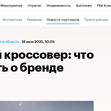
Мероприятия
Отрасли
Недвижимость
Autonews
РБК Ком
а управления РБК
РБК Образование
РБК Курсы
РБК Life
Т
Экспертиза
Решение
Новости партнеров
Пресс-релизы
Город
Стиль
Крипто
РБК Бизнес-среда
Дискуссионный к
Франшизы
Газета
Спецпроекты СПб
Конференции СПб
 и область
,
18 июн 2025, 10:05
Политика
Экономика
Бизнес
Технологии и медиа
Фин
 кроссовер: что
ь о бренде