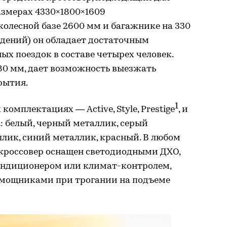
азмерах 4330×1800×1609
олесной базе 2600 мм и багажнике на 330
идений) он обладает достаточным
х поездок в составе четырех человек.
80 мм, дает возможность выезжать
рытия.
1
комплектациях — Active, Style, Prestige
, и
а: белый, черный металлик, серый
лик, синий металлик, красный. В любом
кроссовер оснащен светодиодными ДХО,
ондиционером или климат-контролем,
омощниками при трогании на подъеме