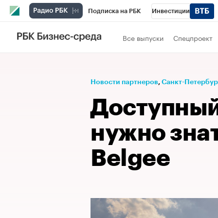
Подписка на РБК
Инвестиции
Телеканал
РБК Вино
Спорт
Школ
Все выпуски
Спецпроект
Визионеры
Национальные проекты
Исследования
Кредитные рейтинги
Новости партнеров
⁠,
Санкт-Петербург
Спецпроекты
Проверка контрагентов
Доступный
Рынок наличной валюты
нужно знат
Belgee