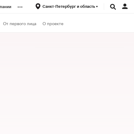
...
Санкт-Петербург и область
пании
ренды
От первого лица
О проекте
луб
ансы