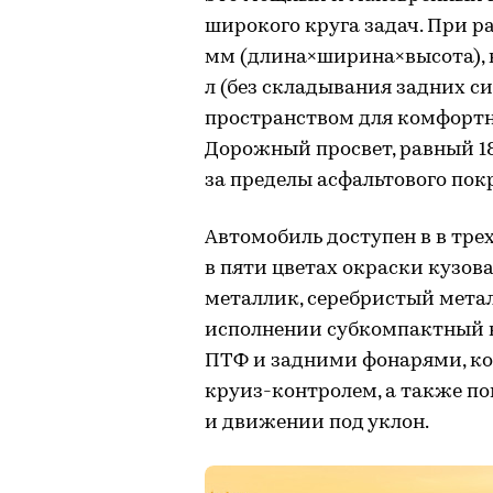
широкого круга задач. При р
мм (длина×ширина×высота), к
л (без складывания задних с
пространством для комфортны
Дорожный просвет, равный 1
за пределы асфальтового пок
Автомобиль доступен в в трех 
в пяти цветах окраски кузов
металлик, серебристый метал
исполнении субкомпактный 
ПТФ и задними фонарями, к
круиз-контролем, а также п
и движении под уклон.