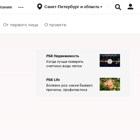
...
Санкт-Петербург и область
пании
ренды
От первого лица
О проекте
луб
РБК Недвижимость
Когда лучше поверять
ансы
счетчики воды летом
РБК Life
Болезни роз: какие бывают,
причины, профилактика