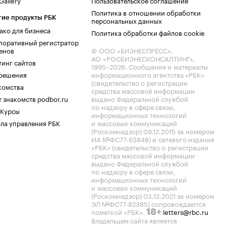
allery
Пользовательское соглашение
Политика в отношении обработки
гие продукты РБК
персональных данных
ако для бизнеса
Политика обработки файлов cookie
поративный регистратор
енов
© ООО «БИЗНЕСПРЕСС»,
АО «РОСБИЗНЕСКОНСАЛТИНГ»,
тинг сайтов
1995–2026
. Сообщения и материалы
.решения
информационного агентства «РБК»
(свидетельство о регистрации
комства
средства массовой информации
 знакомств podbor.ru
выдано Федеральной службой
по надзору в сфере связи,
 Курсы
информационных технологий
ла управления РБК
и массовых коммуникаций
(Роскомнадзор) 09.12.2015 за номером
ИА №ФС77-63848) и сетевого издания
«РБК» (свидетельство о регистрации
средства массовой информации
выдано Федеральной службой
по надзору в сфере связи,
информационных технологий
и массовых коммуникаций
(Роскомнадзор) 03.12.2021 за номером
ЭЛ №ФС77-82385) сопровождаются
пометкой «РБК».
letters@rbc.ru
18+
Владельцем сайта является