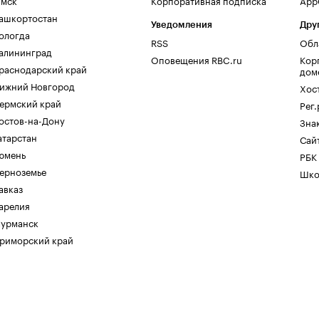
мск
Корпоративная подписка
AppG
ашкортостан
Уведомления
Дру
ологда
RSS
Обл
алининград
Оповещения RBC.ru
Кор
раснодарский край
дом
ижний Новгород
Хос
ермский край
Рег
остов-на-Дону
Зна
атарстан
Сайт
юмень
РБК
ерноземье
Шко
авказ
арелия
урманск
риморский край