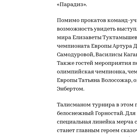
«Парадиз».
Помимо прокатов команд-уча
возможность увидеть высту
мира Елизаветы Туктамышево
чемпионата Европы Артура 
Самодуровой, Василисы Кага
Также гостей мероприятия п
олимпийская чемпионка, че
Европы Татьяна Волосожар, о
Энбертом.
Талисманом турнира в этом го
белоснежный Горностай. Для
специальная линейка мерча 
станет главным героем сказо