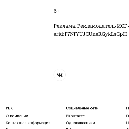
6+
Реклама. Рекламодатель ИСГ 
erid:F7NfYUJCUneRGykLsGpH
РБК
Социальные сети
Н
О компании
ВКонтакте
Е
Контактная информация
Одноклассники
Н