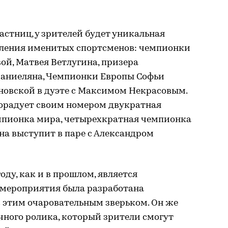
стниц, у зрителей будет уникальная
пления именитых спортсменов: чемпионки
й, Матвея Ветлугина, призера
Даниеляна, Чемпионки Европы Софьи
новской в дуэте с Максимом Некрасовым.
орадует своим номером двукратная
мпионка мира, четырехкратная чемпионка
на выступит в паре с Александром
ду, как и в прошлом, является
 мероприятия была разработана
с этим очаровательным зверьком. Он же
чного ролика, который зрители смогут