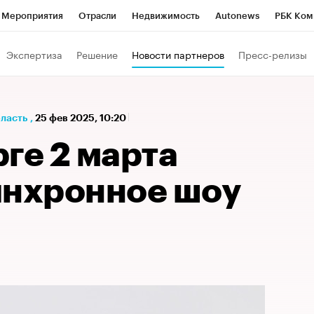
Мероприятия
Отрасли
Недвижимость
Autonews
РБК Ком
а управления РБК
РБК Образование
РБК Курсы
РБК Life
Т
Экспертиза
Решение
Новости партнеров
Пресс-релизы
Город
Стиль
Крипто
РБК Бизнес-среда
Дискуссионный к
Франшизы
Газета
Спецпроекты СПб
Конференции СПб
бласть
,
25 фев 2025, 10:20
Политика
Экономика
Бизнес
Технологии и медиа
Фин
ге 2 марта
инхронное шоу