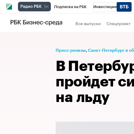
Подписка на РБК
Инвестиции
Телеканал
РБК Вино
Спорт
Школ
Все выпуски
Спецпроект
Визионеры
Национальные проекты
Исследования
Кредитные рейтинги
Пресс-релизы
⁠,
Санкт-Петербург и о
Спецпроекты
Проверка контрагентов
В Петербур
Рынок наличной валюты
пройдет с
на льду