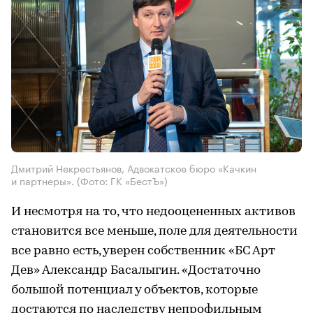
Дмитрий Некрестьянов, Адвокатское бюро «Качкин
и партнеры».
(Фото: ГК «БестЪ»)
И несмотря на то, что недооцененных активов
становится все меньше, поле для деятельности
все равно есть, уверен собственник «БС Арт
Дев» Александр Басалыгин. «Достаточно
большой потенциал у объектов, которые
достаются по наследству непрофильным