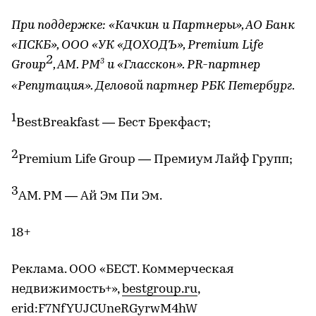
При поддержке: «Качкин и Партнеры», АО Банк
«ПСКБ», ООО «УК «ДОХОДЪ», Premium Life
2
3
Group
, AM. PM
и «Гласскон». PR-партнер
«Репутация». Деловой партнер РБК Петербург.
1
BestBreakfast — Бест Брекфаст;
2
Premium Life Group — Премиум Лайф Групп;
3
AM. PM — Ай Эм Пи Эм.
18+
Реклама. ООО «БЕСТ. Коммерческая
недвижимость+»,
bestgroup.ru
,
erid:F7NfYUJCUneRGyrwM4hW