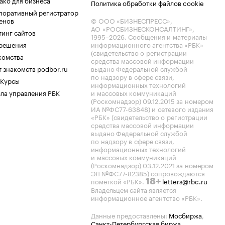
ако для бизнеса
Политика обработки файлов cookie
поративный регистратор
енов
© ООО «БИЗНЕСПРЕСС»,
АО «РОСБИЗНЕСКОНСАЛТИНГ»,
тинг сайтов
1995–2026
. Сообщения и материалы
.решения
информационного агентства «РБК»
(свидетельство о регистрации
комства
средства массовой информации
 знакомств podbor.ru
выдано Федеральной службой
по надзору в сфере связи,
 Курсы
информационных технологий
ла управления РБК
и массовых коммуникаций
(Роскомнадзор) 09.12.2015 за номером
ИА №ФС77-63848) и сетевого издания
«РБК» (свидетельство о регистрации
средства массовой информации
выдано Федеральной службой
по надзору в сфере связи,
информационных технологий
и массовых коммуникаций
(Роскомнадзор) 03.12.2021 за номером
ЭЛ №ФС77-82385) сопровождаются
пометкой «РБК».
letters@rbc.ru
18+
Владельцем сайта является
информационное агентство «РБК».
Данные предоставлены:
Мосбиржа
,
Санкт-Петербургская биржа
.