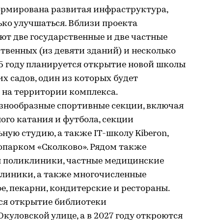
ормирована развитая инфраструктура,
ько улучшаться. Вблизи проекта
т две государственные и две частные
ственных (из девяти зданий) и несколько
25 году планируется открытие новой школы
их садов, один из которых будет
 на территории комплекса.
азнообразные спортивные секции, включая
ого катания и футбола, секции
ьную студию, а также IT-школу Kiberon,
опарком «Сколково». Рядом также
ая поликлиники, частные медицинские
клиники, а также многочисленные
е, пекарни, кондитерские и рестораны.
ся открытие библиотеки
куловской улице, а в 2027 году откроются