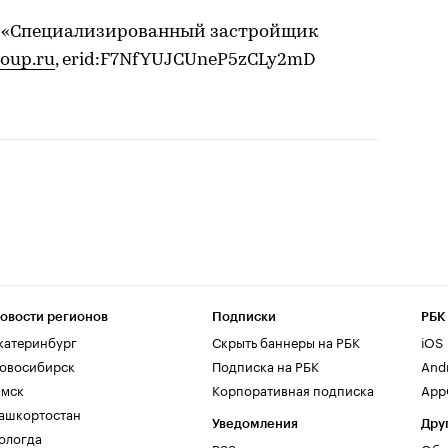
О «Специализированный застройщик
roup.ru
, erid:F7NfYUJCUneP5zCLy2mD
овости регионов
Подписки
РБК
катеринбург
Скрыть баннеры на РБК
iOS
овосибирск
Подписка на РБК
And
мск
Корпоративная подписка
AppG
ашкортостан
Уведомления
Дру
ологда