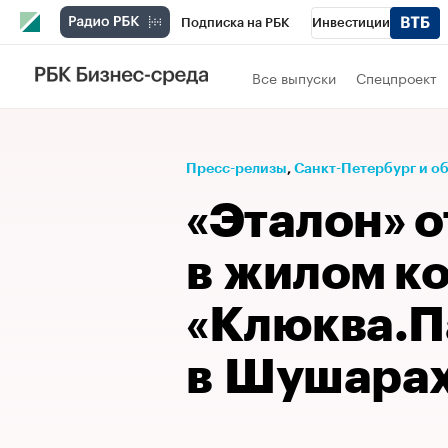
Подписка на РБК
Инвестиции
Телеканал
РБК Вино
Спорт
Школ
Все выпуски
Спецпроект
Визионеры
Национальные проекты
Исследования
Кредитные рейтинги
Пресс-релизы
⁠,
Санкт-Петербург и о
Спецпроекты
Проверка контрагентов
«Эталон» 
Рынок наличной валюты
в жилом к
«Клюква.П
в Шушара