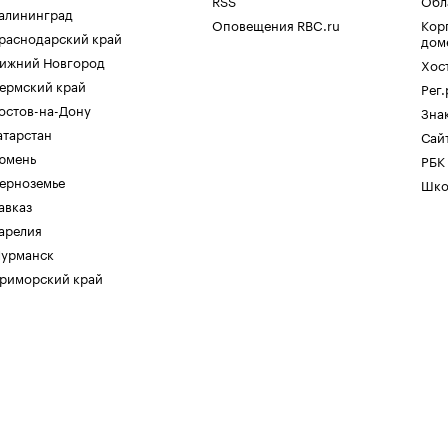
RSS
Обл
алининград
Оповещения RBC.ru
Кор
раснодарский край
дом
ижний Новгород
Хос
ермский край
Рег
остов-на-Дону
Зна
атарстан
Сайт
юмень
РБК
ерноземье
Шко
авказ
арелия
урманск
риморский край