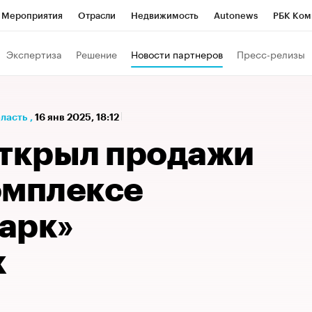
Мероприятия
Отрасли
Недвижимость
Autonews
РБК Ком
а управления РБК
РБК Образование
РБК Курсы
РБК Life
Т
Экспертиза
Решение
Новости партнеров
Пресс-релизы
Город
Стиль
Крипто
РБК Бизнес-среда
Дискуссионный к
Франшизы
Газета
Спецпроекты СПб
Конференции СПб
бласть
,
16 янв 2025, 18:12
Политика
Экономика
Бизнес
Технологии и медиа
Фин
открыл продажи
омплексе
арк»
х