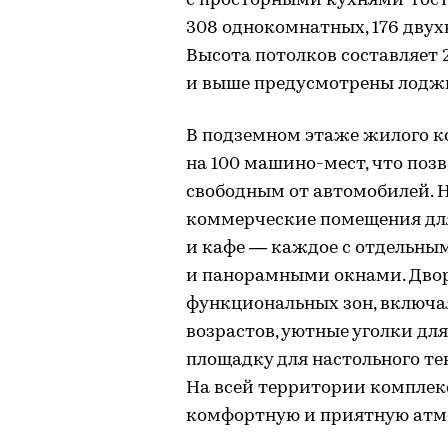
с просторными кухнями-гост
308 однокомнатных, 176 дву
Высота потолков составляет 2
и выше предусмотрены лодж
В подземном этаже жилого к
на 100 машино-мест, что поз
свободным от автомобилей. 
коммерческие помещения для
и кафе — каждое с отдельны
и панорамными окнами. Двор 
функциональных зон, включа
возрастов, уютные уголки для
площадку для настольного те
На всей территории комплекс
комфортную и приятную атм