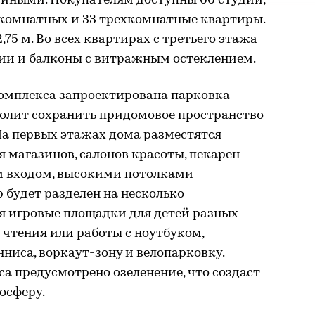
иными. Покупателям доступны 66 студий,
хкомнатных и 33 трехкомнатные квартиры.
,75 м. Во всех квартирах с третьего этажа
ии и балконы с витражным остеклением.
омплекса запроектирована парковка
волит сохранить придомовое пространство
На первых этажах дома разместятся
 магазинов, салонов красоты, пекарен
м входом, высокими потолками
будет разделен на несколько
я игровые площадки для детей разных
 чтения или работы с ноутбуком,
нниса, воркаут-зону и велопарковку.
а предусмотрено озеленение, что создаст
осферу.