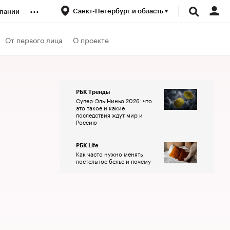
...
Санкт-Петербург и область
пании
ренды
От первого лица
О проекте
луб
РБК Тренды
Супер-Эль-Ниньо 2026: что
ансы
это такое и какие
последствия ждут мир и
Россию
РБК Life
Как часто нужно менять
постельное белье и почему