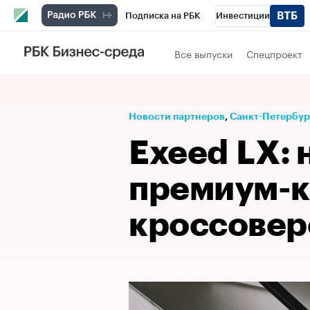
Подписка на РБК
Инвестиции
Телеканал
РБК Вино
Спорт
Школ
Все выпуски
Спецпроект
Визионеры
Национальные проекты
Исследования
Кредитные рейтинги
Новости партнеров
⁠,
Санкт-Петербург
Спецпроекты
Проверка контрагентов
Exeed LX: 
Рынок наличной валюты
премиум-к
кроссовер