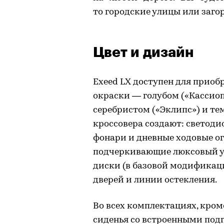
то городские улицы или заг
Цвет и дизайн
Exeed LX доступен для приоб
окраски — голубом («Кассиопе
серебристом («Эклипс») и те
кроссовера создают: светоди
фонари и дневные ходовые о
подчеркивающие люксовый ур
диски (в базовой модификац
дверей и линии остекления.
Во всех комплектациях, кром
сиденья со встроенными под