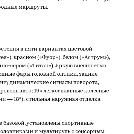
ородные маршруты.
ретения в пяти вариантах цветовой
я»), красном («Фуор»), белом («Аструм»),
мно-сером («Титан»). Яркую внешностью
одные фары головной оптики, задние
гни; динамические сигналы поворота,
овень авто; 19» легкосплавные колесные
ии — 18
"
); стильная наружная отделка
е базовой, установлены спортивные
головниками и мультируль с сенсорным