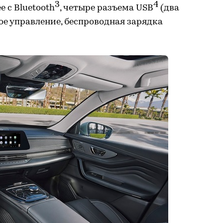
3
4
e с Bluetooth
, четыре разъема USB
(два
вое управление, беспроводная зарядка