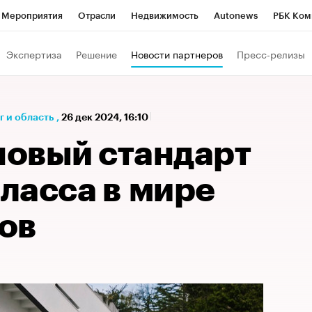
Мероприятия
Отрасли
Недвижимость
Autonews
РБК Ком
а управления РБК
РБК Образование
РБК Курсы
РБК Life
Т
Экспертиза
Решение
Новости партнеров
Пресс-релизы
Город
Стиль
Крипто
РБК Бизнес-среда
Дискуссионный к
Франшизы
Газета
Спецпроекты СПб
Конференции СПб
 и область
,
26 дек 2024, 16:10
Политика
Экономика
Бизнес
Технологии и медиа
Фин
новый стандарт
ласса в мире
ов