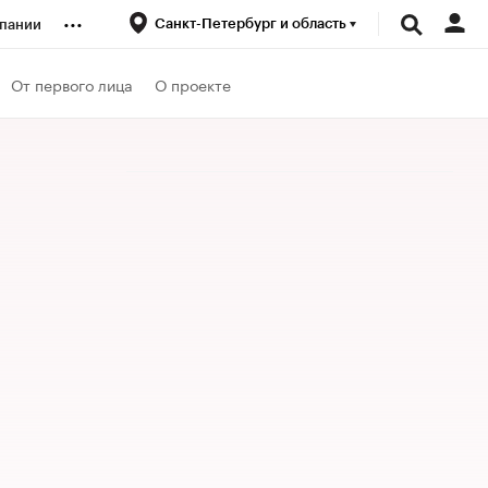
...
Санкт-Петербург и область
пании
ренды
От первого лица
О проекте
луб
ансы