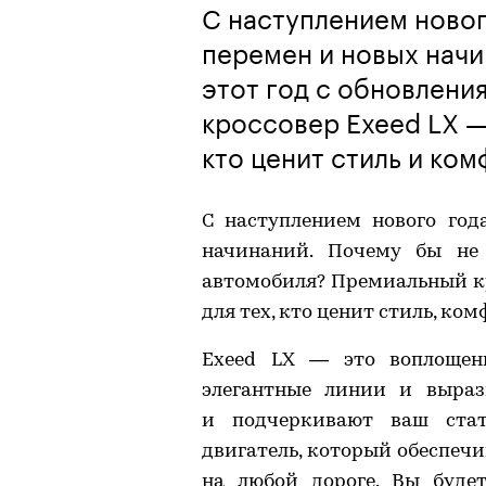
С наступлением новог
перемен и новых начи
этот год с обновлени
кроссовер Exeed LX —
кто ценит стиль и ко
С наступлением нового го
начинаний. Почему бы не 
автомобиля? Премиальный кр
для тех, кто ценит стиль, ко
Exeed LX — это воплощен
элегантные линии и выра
и подчеркивают ваш ста
двигатель, который обеспеч
на любой дороге. Вы буде