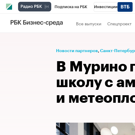
Подписка на РБК
Инвестиции
Телеканал
РБК Вино
Спорт
Школ
Все выпуски
Спецпроект
Визионеры
Национальные проекты
Исследования
Кредитные рейтинги
Новости партнеров
⁠,
Санкт-Петербург
Спецпроекты
Проверка контрагентов
В Мурино 
Рынок наличной валюты
школу с а
и метеопл