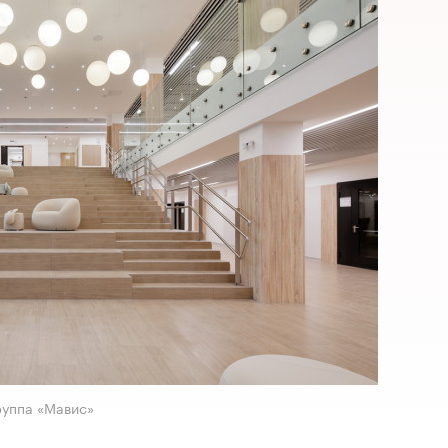
руппа «Мавис»