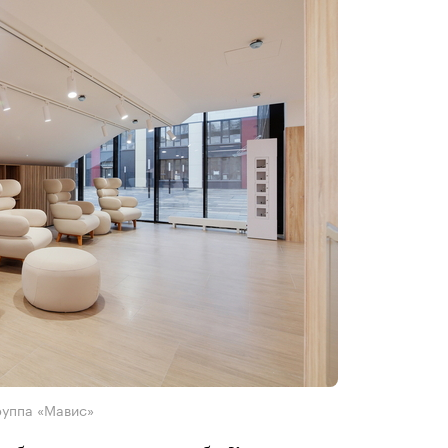
руппа «Мавис»