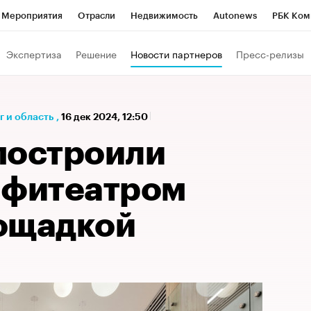
Мероприятия
Отрасли
Недвижимость
Autonews
РБК Ком
а управления РБК
РБК Образование
РБК Курсы
РБК Life
Т
Экспертиза
Решение
Новости партнеров
Пресс-релизы
Город
Стиль
Крипто
РБК Бизнес-среда
Дискуссионный к
Франшизы
Газета
Спецпроекты СПб
Конференции СПб
 и область
,
16 дек 2024, 12:50
Политика
Экономика
Бизнес
Технологии и медиа
Фин
построили
мфитеатром
ощадкой