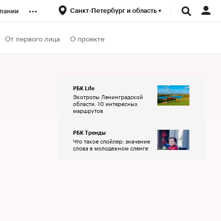
...
Санкт-Петербург и область
пании
ренды
От первого лица
О проекте
луб
РБК Life
Экотропы Ленинградской
ансы
области. 10 интересных
маршрутов
РБК Тренды
Что такое спойлер: значение
слова в молодежном сленге