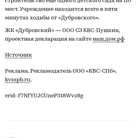
строительство еще одного детского сада на 110
мест. Учреждение находится всего в пяти
минутах ходьбы от «Дубровского».
ЖК «Дубровский» — ООО СЗ КВС-Пушкин,
проектная декларация на сайте
наш.дом.рф
Источник
Реклама. Рекламодатель ООО «КВС-СПб»,
kvsspb.ru
,
erid: F7NfYUJCUneP318Wvz8g