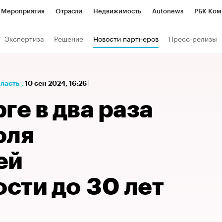
Мероприятия
Отрасли
Недвижимость
Autonews
РБК Ком
а управления РБК
РБК Образование
РБК Курсы
РБК Life
Т
Экспертиза
Решение
Новости партнеров
Пресс-релизы
Город
Стиль
Крипто
РБК Бизнес-среда
Дискуссионный к
Франшизы
Газета
Спецпроекты СПб
Конференции СПб
бласть
,
10 сен 2024, 16:26
Политика
Экономика
Бизнес
Технологии и медиа
Фин
ге в два раза
оля
ей
сти до 30 лет