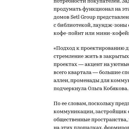
потребности покупателей. З
продумать функционал на эт
домов Setl Group представле
с библиотекой, лаундж-зоны 
кофе-пойнт или мини-кофей
«Подход к проектированию д
стремление жить в закрытых 
проектах — акцент на уютны
всего квартала — большие с
аллеи, променады для комму
подчеркнула Ольга Кобякова.
По ее словам, поскольку пре
коммуникации, застройщик с
общественные пространства,
на этих площадках, формирова