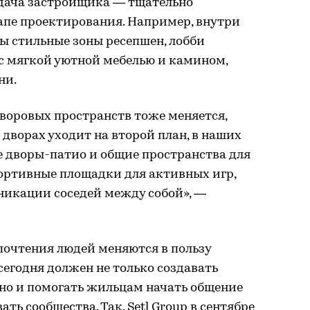
адача застройщика — тщательно
апе проектирования. Например, внутри
ны стильные зоны ресепшен, лобби
с мягкой уютной мебелью и камином,
ни.
воровых пространств тоже меняется,
дворах уходит на второй план, в наших
е дворы-патио и общие пространства для
портивные площадки для активных игр,
никации соседей между собой», —
дпочтения людей меняются в пользу
егодня должен не только создавать
 но и помогать жильцам начать общение
ть сообщества. Так, Setl Group в сентябре