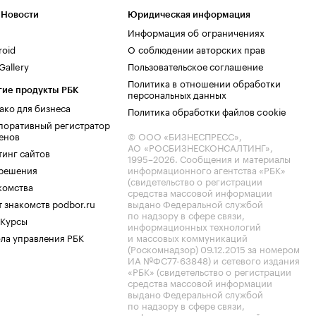
 Новости
Юридическая информация
Информация об ограничениях
roid
О соблюдении авторских прав
allery
Пользовательское соглашение
Политика в отношении обработки
гие продукты РБК
персональных данных
ако для бизнеса
Политика обработки файлов cookie
поративный регистратор
енов
© ООО «БИЗНЕСПРЕСС»,
АО «РОСБИЗНЕСКОНСАЛТИНГ»,
тинг сайтов
1995–2026
. Сообщения и материалы
.решения
информационного агентства «РБК»
(свидетельство о регистрации
комства
средства массовой информации
 знакомств podbor.ru
выдано Федеральной службой
по надзору в сфере связи,
 Курсы
информационных технологий
ла управления РБК
и массовых коммуникаций
(Роскомнадзор) 09.12.2015 за номером
ИА №ФС77-63848) и сетевого издания
«РБК» (свидетельство о регистрации
средства массовой информации
выдано Федеральной службой
по надзору в сфере связи,