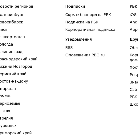
овости регионов
Подписки
РБК
катеринбург
Скрыть баннеры на РБК
iOS
овосибирск
Подписка на РБК
And
мск
Корпоративная подписка
AppG
ашкортостан
Уведомления
Дру
ологда
RSS
Обл
алининград
Оповещения RBC.ru
Кор
раснодарский край
дом
ижний Новгород
Хос
ермский край
Рег
остов-на-Дону
Зна
атарстан
Сайт
юмень
РБК
ерноземье
Шко
авказ
арелия
урманск
риморский край