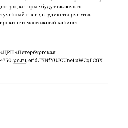
ентры, которые будут включать
и учебный класс, студию творчества
оврокинг и массажный кабинет.
 «ЦРП «Петербургская
4750,
pn.ru
, erid:F7NfYUJCUneLuWCqECGX