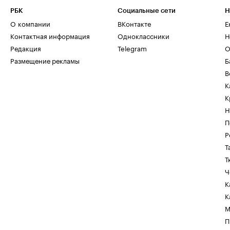
РБК
Социальные сети
Н
О компании
ВКонтакте
Е
Контактная информация
Одноклассники
Н
Редакция
Telegram
О
Размещение рекламы
Б
В
К
К
Н
П
Р
Т
Т
Ч
К
К
М
П