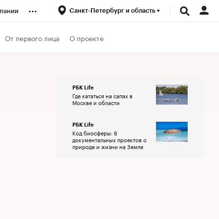
...
Санкт-Петербург и область
пании
ренды
От первого лица
О проекте
луб
РБК Life
Где кататься на сапах в
ансы
Москве и области
РБК Life
Код биосферы: 6
документальных проектов о
природе и жизни на Земле