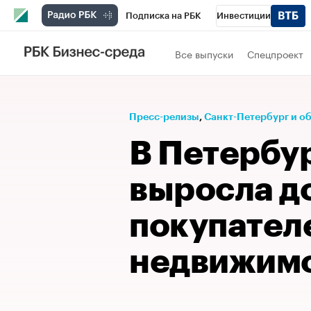
Подписка на РБК
Инвестиции
Телеканал
РБК Вино
Спорт
Школ
Все выпуски
Спецпроект
Визионеры
Национальные проекты
Исследования
Кредитные рейтинги
Пресс-релизы
⁠,
Санкт-Петербург и о
Спецпроекты
Проверка контрагентов
В Петербур
Рынок наличной валюты
выросла д
покупател
недвижимо