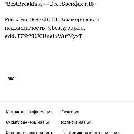
*BestBreakfast — БестБрекфаст, 18+
Реклама. ООО «БЕСТ. Коммерческая
недвижимость+»,
bestgroup.ru
,
erid: F7NfYUJCUneLrWufMyxT
Контактная информация
Редакция
Скрыть баннеры на РБК
Подписка на РБК
Корпоративная подписка
Информация об ограничениях