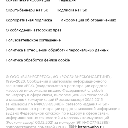
Скрыть баннеры на РБК
Подписка на РБК
Корпоративная подписка
Информация об ограничениях
О соблюдении авторских прав
Пользовательское соглашение
Политика в отношении обработки персональных данных
Политика обработки файлов cookie
© ООО «БИЗНЕСПРЕСС», АО «РОСБИЗНЕСКОНСАЛТИНГ»,
1995–2026
. Сообщения и материалы информационного
агентства «РБК» (свидетельство о регистрации средства
массовой информации выдано Федеральной службой
по надзору в сфере связи, информационных технологий
и массовых коммуникаций (Роскомнадзор) 09.12.2015
за номером ИА №ФС77-63848) и сетевого издания «РБК»
(свидетельство о регистрации средства массовой информации
выдано Федеральной службой по надзору в сфере связи,
информационных технологий и массовых коммуникаций
(Роскомнадзор) 03.12.2021 за номером ЭЛ №ФС77-82385)
сопровождаются пометкой «РБК».
letters@rbc.ru
18+