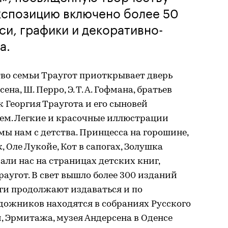
экспозицию включено более 50
и, графики и декоративно-
а.
тво семьи Траугот приоткрывает дверь
на, Ш. Перро, Э. Т. А. Гофмана, братьев
Георгия Траугота и его сыновей
аем. Легкие и красочные иллюстрации
ы нам с детства. Принцесса на горошине,
 Оле Лукойе, Кот в сапогах, Золушка
али нас на страницах детских книг,
Траугот. В свет вышло более 300 изданий
ги продолжают издаваться и по
дожников находятся в собраниях Русского
и, Эрмитажа, музея Андерсена в Оденсе