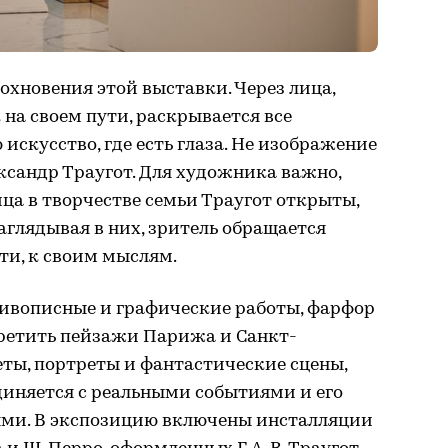
хновения этой выставки. Через лица,
на своем пути, раскрывается все
искусство, где есть глаза. Не изображение
лександр Траугот. Для художника важно,
ица в творчестве семьи Траугот открыты,
аглядывая в них, зритель обращается
сти, к своим мыслям.
ивописные и графические работы, фарфор
третить пейзажи Парижа и Санкт-
ты, портреты и фантастические сцены,
диняется с реальными событиями и его
ми. В экспозицию включены инсталляции