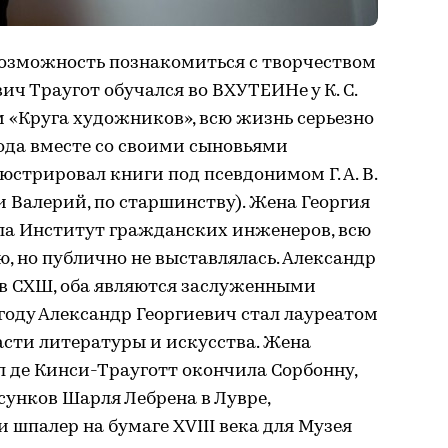
возможность познакомиться с творчеством
ич Траугот обучался во ВХУТЕИНе у К. С.
 «Круга художников», всю жизнь серьезно
года вместе со своими сыновьями
стрировал книги под псевдонимом Г. А. В.
и Валерий, по старшинству). Жена Георгия
ла Институт гражданских инженеров, всю
 но публично не выставлялась. Александр
 в СХШ, оба являются заслуженными
году Александр Георгиевич стал лауреатом
асти литературы и искусства. Жена
л де Кинси-Трауготт окончила Сорбонну,
унков Шарля Лебрена в Лувре,
 шпалер на бумаге XVIII века для Музея