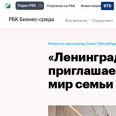
Подписка на РБК
Инвестиции
Телеканал
РБК Вино
Спорт
Школ
Все выпуски
Спецпроект
Визионеры
Национальные проекты
Исследования
Кредитные рейтинги
Новости партнеров
⁠,
Санкт-Петербург
Спецпроекты
Проверка контрагентов
«Ленингра
Рынок наличной валюты
приглашае
мир семьи