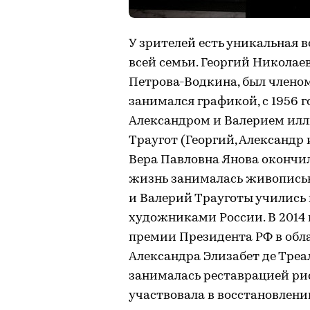
У зрителей есть уникальная 
всей семьи. Георгий Николаев
Петрова-Водкина, был членом
занимался графикой, с 1956 
Александром и Валерием иллю
Траугот (Георгий, Александр 
Вера Павловна Янова окончи
жизнь занималась живописью,
и Валерий Трауготы учились
художниками России. В 2014 
премии Президента РФ в обл
Александра Элизабет де Треа
занималась реставрацией рис
участвовала в восстановлении