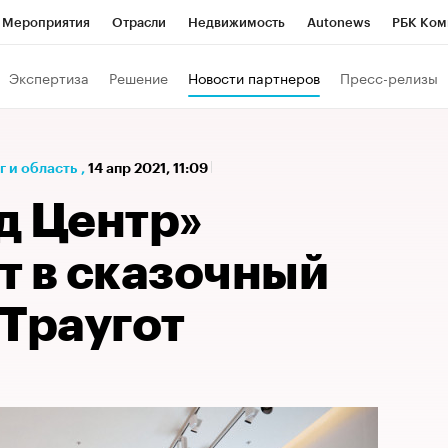
Мероприятия
Отрасли
Недвижимость
Autonews
РБК Ком
а управления РБК
РБК Образование
РБК Курсы
РБК Life
Т
Экспертиза
Решение
Новости партнеров
Пресс-релизы
Город
Стиль
Крипто
РБК Бизнес-среда
Дискуссионный к
Франшизы
Газета
Спецпроекты СПб
Конференции СПб
 и область
,
14 апр 2021, 11:09
Политика
Экономика
Бизнес
Технологии и медиа
Фин
д Центр»
т в сказочный
 Траугот