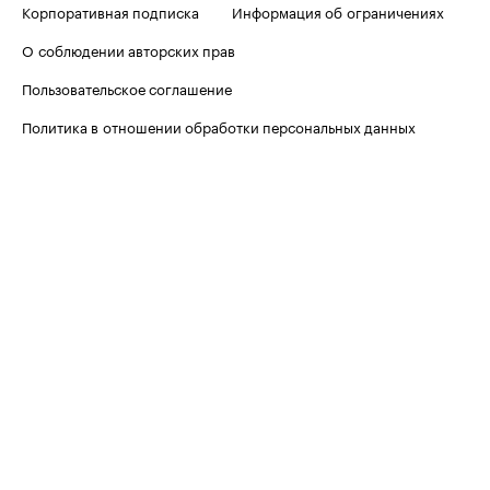
Корпоративная подписка
Информация об ограничениях
О соблюдении авторских прав
Пользовательское соглашение
Политика в отношении обработки персональных данных
Политика обработки файлов cookie
© ООО «БИЗНЕСПРЕСС», АО «РОСБИЗНЕСКОНСАЛТИНГ»,
1995–2026
. Сообщения и материалы информационного
агентства «РБК» (свидетельство о регистрации средства
массовой информации выдано Федеральной службой
по надзору в сфере связи, информационных технологий
и массовых коммуникаций (Роскомнадзор) 09.12.2015
за номером ИА №ФС77-63848) и сетевого издания «РБК»
(свидетельство о регистрации средства массовой информации
выдано Федеральной службой по надзору в сфере связи,
информационных технологий и массовых коммуникаций
(Роскомнадзор) 03.12.2021 за номером ЭЛ №ФС77-82385)
сопровождаются пометкой «РБК».
letters@rbc.ru
18+
Владельцем сайта является информационное агентство «РБК».
Данные предоставлены:
Мосбиржа
,
Санкт-Петербургская