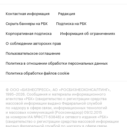
Контактная информация
Редакция
Скрыть баннеры на РБК
Подписка на РБК
Корпоративная подписка
Информация об ограничениях
О соблюдении авторских прав
Пользовательское соглашение
Политика в отношении обработки персональных данных
Политика обработки файлов cookie
© ООО «БИЗНЕСПРЕСС», АО «РОСБИЗНЕСКОНСАЛТИНГ»,
1995–2026
. Сообщения и материалы информационного
агентства «РБК» (свидетельство о регистрации средства
массовой информации выдано Федеральной службой
по надзору в сфере связи, информационных технологий
и массовых коммуникаций (Роскомнадзор) 09.12.2015
за номером ИА №ФС77-63848) и сетевого издания «РБК»
(свидетельство о регистрации средства массовой информации
выдано Федеральной службой по надзору в сфере связи,