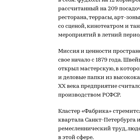
в себя: фудхолл на 12 корнер
рассчитанный на 209 посадочн
ресторана, террасы, арт-зоны
со сценой, кинотеатром и т
мероприятий в летний период
Миссия и ценности пространс
свое начало с 1879 года. Шв
открыл мастерскую, в которо
и деловые папки из высокока
XX века предприятие счита
производством РСФСР.
Кластер «Фабрика» стремитс
квартала Санкт-Петербурга 
ремесленнический труд, люд
в этой сфере.