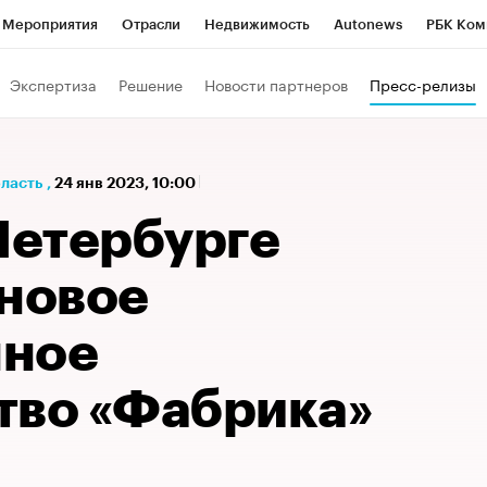
Мероприятия
Отрасли
Недвижимость
Autonews
РБК Ком
а управления РБК
РБК Образование
РБК Курсы
РБК Life
Т
Экспертиза
Решение
Новости партнеров
Пресс-релизы
Город
Стиль
Крипто
РБК Бизнес-среда
Дискуссионный к
Франшизы
Газета
Спецпроекты СПб
Конференции СПб
бласть
,
24 янв 2023, 10:00
Политика
Экономика
Бизнес
Технологии и медиа
Фин
Петербурге
 новое
нное
тво «Фабрика»