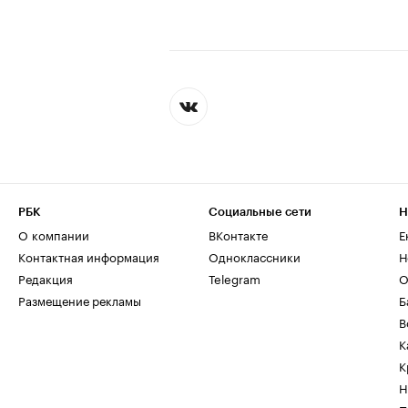
РБК
Социальные сети
Н
О компании
ВКонтакте
Е
Контактная информация
Одноклассники
Н
Редакция
Telegram
О
Размещение рекламы
Б
В
К
К
Н