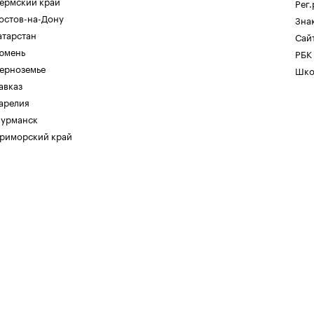
ермский край
Рег
остов-на-Дону
Зна
атарстан
Сайт
юмень
РБК
ерноземье
Шко
авказ
арелия
урманск
риморский край