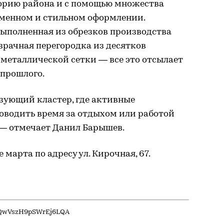
торию района и с помощью множества
еменном и стильном оформлении.
выполненная из обрезков производства
зрачная перегородка из десятков
металлической сетки — все это отсылает
прошлого.
зующий кластер, где активные
оводить время за отдыхом или работой
, — отмечает Данил Барышев.
марта по адресу ул. Кирочная, 67.
4CQwVszH9pSWrEj6LQA