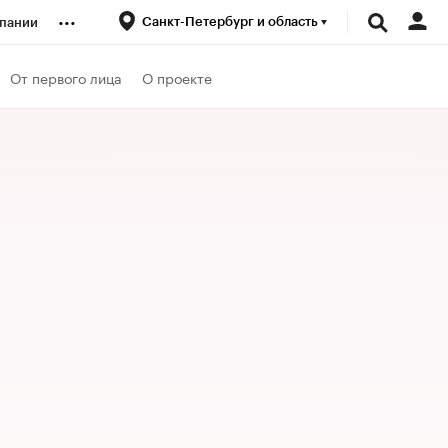
...
Санкт-Петербург и область
пании
ренды
От первого лица
О проекте
луб
ансы