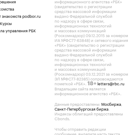
.решения
информационного агентства «РБК»
(свидетельство о регистрации
комства
средства массовой информации
 знакомств podbor.ru
выдано Федеральной службой
по надзору в сфере связи,
 Курсы
информационных технологий
ла управления РБК
и массовых коммуникаций
(Роскомнадзор) 09.12.2015 за номером
ИА №ФС77-63848) и сетевого издания
«РБК» (свидетельство о регистрации
средства массовой информации
выдано Федеральной службой
по надзору в сфере связи,
информационных технологий
и массовых коммуникаций
(Роскомнадзор) 03.12.2021 за номером
ЭЛ №ФС77-82385) сопровождаются
пометкой «РБК».
letters@rbc.ru
18+
Владельцем сайта является
информационное агентство «РБК».
Данные предоставлены:
Мосбиржа
,
Санкт-Петербургская биржа
.
Индексы облигаций предоставлены
Cbonds.
Чтобы отправить редакции
сообщение, выделите часть текста