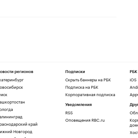
овости регионов
Подписки
РБК
катеринбург
Скрыть баннеры на РБК
iOS
овосибирск
Подписка на РБК
And
мск
Корпоративная подписка
AppG
ашкортостан
Уведомления
Дру
ологда
RSS
Обл
алининград
Оповещения RBC.ru
Кор
раснодарский край
дом
ижний Новгород
Хос