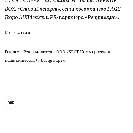
AVENUE-APART на Малом, retail-box AVENUE-
BOX, «СтройЭксперт», сети коворкингов PAGE,
Бюро AIKIdesign и PR-партнера
«Репутация».
Источник
Реклама. Рекламодатель: ООО «БЕСТ. Коммерческая
недвижимость+»,
bestgroup.ru