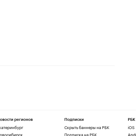
овости регионов
Подписки
РБК
катеринбург
Скрыть баннеры на РБК
iOS
овосибирск
Подписка на РБК
And