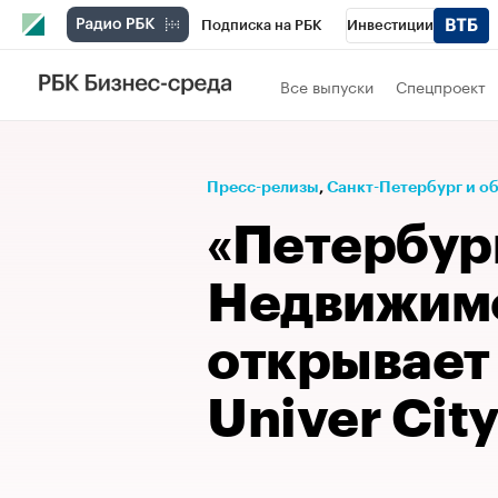
Подписка на РБК
Инвестиции
Телеканал
РБК Вино
Спорт
Школ
Все выпуски
Спецпроект
Визионеры
Национальные проекты
Исследования
Кредитные рейтинги
Пресс-релизы
⁠,
Санкт-Петербург и о
Спецпроекты
Проверка контрагентов
«Петербур
Рынок наличной валюты
Недвижим
открывает
Univer Cit