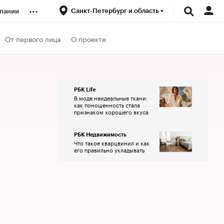
...
Санкт-Петербург и область
пании
ренды
От первого лица
О проекте
луб
РБК Life
В моде неидеальные ткани:
ансы
как поношенность стала
признаком хорошего вкуса
РБК Недвижимость
Что такое кварцвинил и как
его правильно укладывать