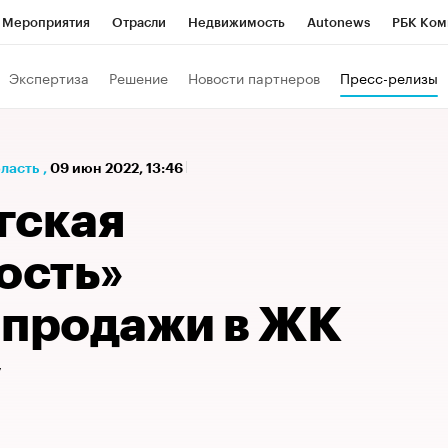
Мероприятия
Отрасли
Недвижимость
Autonews
РБК Ком
а управления РБК
РБК Образование
РБК Курсы
РБК Life
Т
Экспертиза
Решение
Новости партнеров
Пресс-релизы
Город
Стиль
Крипто
РБК Бизнес-среда
Дискуссионный к
Франшизы
Газета
Спецпроекты СПб
Конференции СПб
бласть
,
09 июн 2022, 13:46
Политика
Экономика
Бизнес
Технологии и медиа
Фин
гская
ость»
 продажи в ЖК
y