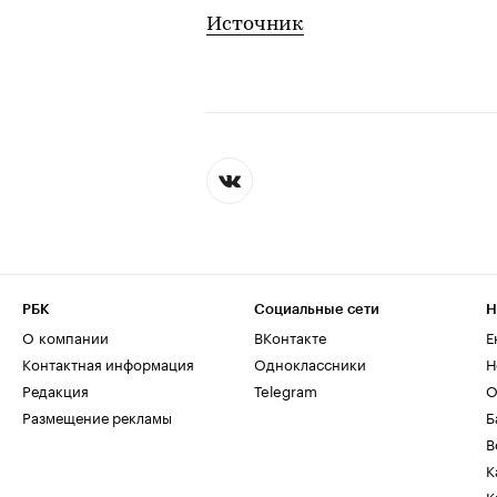
Источник
РБК
Социальные сети
Н
О компании
ВКонтакте
Е
Контактная информация
Одноклассники
Н
Редакция
Telegram
О
Размещение рекламы
Б
В
К
К