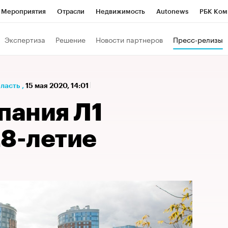
Мероприятия
Отрасли
Недвижимость
Autonews
РБК Ком
а управления РБК
РБК Образование
РБК Курсы
РБК Life
Т
Экспертиза
Решение
Новости партнеров
Пресс-релизы
Город
Стиль
Крипто
РБК Бизнес-среда
Дискуссионный к
Франшизы
Газета
Спецпроекты СПб
Конференции СПб
бласть
,
15 мая 2020, 14:01
Политика
Экономика
Бизнес
Технологии и медиа
Фин
пания Л1
28-летие