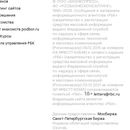
енов
© ООО «БИЗНЕСПРЕСС»,
АО «РОСБИЗНЕСКОНСАЛТИНГ»,
тинг сайтов
1995–2026
. Сообщения и материалы
.решения
информационного агентства «РБК»
(свидетельство о регистрации
комства
средства массовой информации
 знакомств podbor.ru
выдано Федеральной службой
по надзору в сфере связи,
 Курсы
информационных технологий
ла управления РБК
и массовых коммуникаций
(Роскомнадзор) 09.12.2015 за номером
ИА №ФС77-63848) и сетевого издания
«РБК» (свидетельство о регистрации
средства массовой информации
выдано Федеральной службой
по надзору в сфере связи,
информационных технологий
и массовых коммуникаций
(Роскомнадзор) 03.12.2021 за номером
ЭЛ №ФС77-82385) сопровождаются
пометкой «РБК».
letters@rbc.ru
18+
Владельцем сайта является
информационное агентство «РБК».
Данные предоставлены:
Мосбиржа
,
Санкт-Петербургская биржа
.
Индексы облигаций предоставлены
Cbonds.