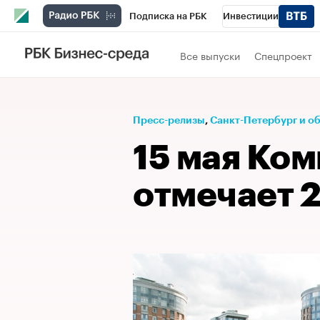
Подписка на РБК
Инвестиции
Телеканал
РБК Вино
Спорт
Школ
Все выпуски
Спецпроект
Визионеры
Национальные проекты
Исследования
Кредитные рейтинги
Пресс-релизы
⁠,
Санкт-Петербург и о
Спецпроекты
Проверка контрагентов
15 мая Ком
Рынок наличной валюты
отмечает 