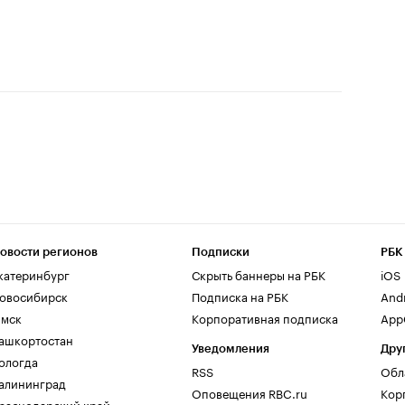
овости регионов
Подписки
РБК
катеринбург
Скрыть баннеры на РБК
iOS
овосибирск
Подписка на РБК
And
мск
Корпоративная подписка
AppG
ашкортостан
Уведомления
Дру
ологда
RSS
Обл
алининград
Оповещения RBC.ru
Кор
раснодарский край