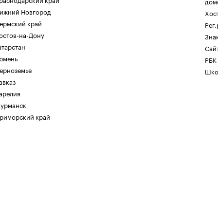
дом
ижний Новгород
Хос
ермский край
Рег
остов-на-Дону
Зна
атарстан
Сайт
юмень
РБК
ерноземье
Шко
авказ
арелия
урманск
риморский край