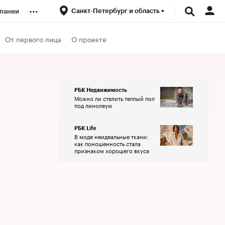
...
Санкт-Петербург и область
пании
ренды
От первого лица
О проекте
луб
РБК Недвижимость
Можно ли стелить теплый пол
ансы
под линолеум
РБК Life
В моде неидеальные ткани:
как поношенность стала
признаком хорошего вкуса