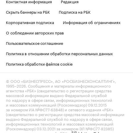
Контактная информация
Редакция
Скрыть баннеры на РБК
Подписка на РБК
Корпоративная подписка
Информация об ограничениях
О соблюдении авторских прав
Пользовательское соглашение
Политика в отношении обработки персональных данных
Политика обработки файлов cookie
© ООО «БИЗНЕСПРЕСС», АО «РОСБИЗНЕСКОНСАЛТИНГ»,
1995–2026
. Сообщения и материалы информационного
агентства «РБК» (свидетельство о регистрации средства
массовой информации выдано Федеральной службой
по надзору в сфере связи, информационных технологий
и массовых коммуникаций (Роскомнадзор) 09.12.2015
за номером ИА №ФС77-63848) и сетевого издания «РБК»
(свидетельство о регистрации средства массовой информации
выдано Федеральной службой по надзору в сфере связи,
информационных технологий и массовых коммуникаций
(Роскомнадзор) 03.12.2021 за номером ЭЛ №ФС77-82385)
сопровождаются пометкой «РБК».
letters@rbc.ru