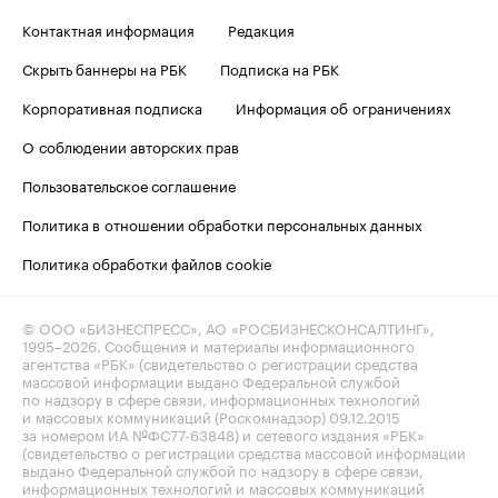
Контактная информация
Редакция
Скрыть баннеры на РБК
Подписка на РБК
Корпоративная подписка
Информация об ограничениях
О соблюдении авторских прав
Пользовательское соглашение
Политика в отношении обработки персональных данных
Политика обработки файлов cookie
© ООО «БИЗНЕСПРЕСС», АО «РОСБИЗНЕСКОНСАЛТИНГ»,
1995–2026
. Сообщения и материалы информационного
агентства «РБК» (свидетельство о регистрации средства
массовой информации выдано Федеральной службой
по надзору в сфере связи, информационных технологий
и массовых коммуникаций (Роскомнадзор) 09.12.2015
за номером ИА №ФС77-63848) и сетевого издания «РБК»
(свидетельство о регистрации средства массовой информации
выдано Федеральной службой по надзору в сфере связи,
информационных технологий и массовых коммуникаций