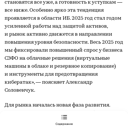
становятся все уже, а готовность к уступкам —
все ниже. Особенно ярко эта тенденция
проявляется в области ИБ. 2025 год стал годом
усиленной работы над защитой активов,
и рынок активно движется в направлении
повышения уровня безопасности. Весь 2025 год
мы фиксировали повышенный спрос у бизнеса
СЗФО на облачные решения (виртуальные
машины в облаке и резервное копирование)
и инструменты для предотвращения
кибератак», — поясняет Александр
Соловенчук.
Для рынка началась новая фаза развития.
«Заказчики в 2025 году перестали бесконечно
ПРАКТИКА
тестировать решения и начали принимать
Как ИТ-компании переосмысливают коммуникации в эпоху информационного шума
Содержание